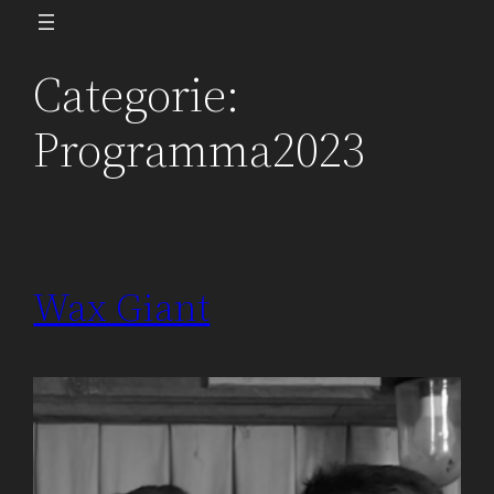
Ga
naar
Categorie:
de
inhoud
Programma2023
Wax Giant