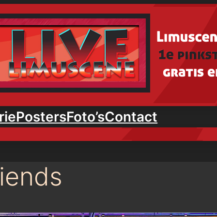
rie
Posters
Foto’s
Contact
iends