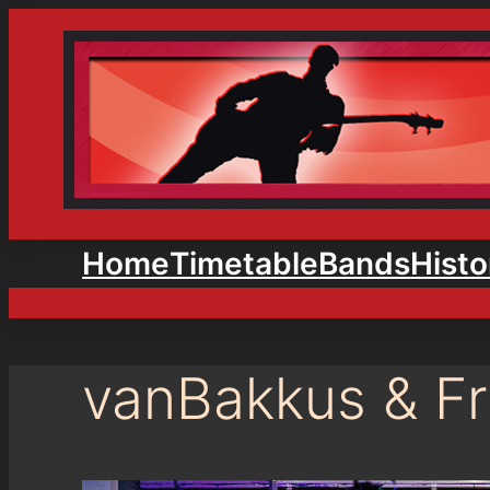
Home
Timetable
Bands
Histo
vanBakkus & Fr