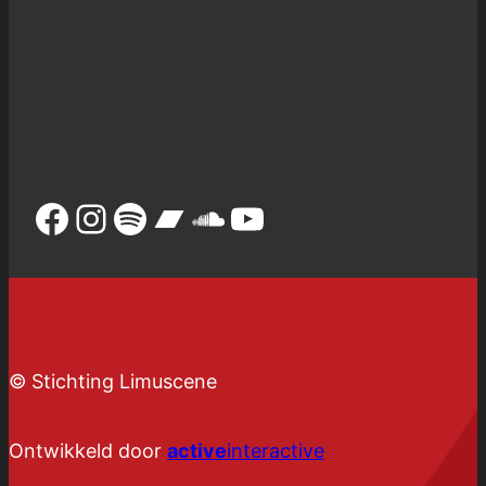
Facebook
Instagram
Spotify
Bandcamp
SoundCloud
YouTube
© Stichting Limuscene
Ontwikkeld door
active
interactive