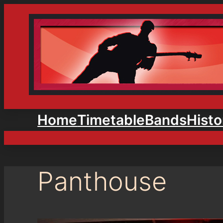
Home
Timetable
Bands
Histo
Panthouse