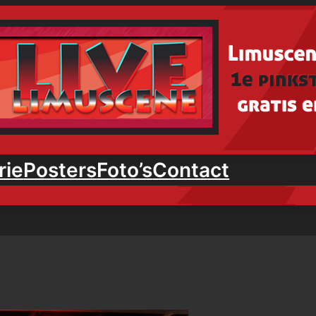
rie
Posters
Foto’s
Contact