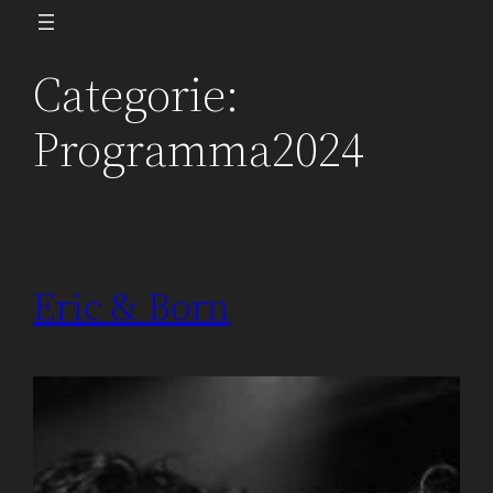
Ga
naar
Categorie:
de
inhoud
Programma2024
Eric & Born